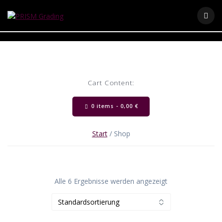
Skip
to
content
Cart Content:
0 items -
0,00
€
Start
/ Shop
Alle 6 Ergebnisse werden angezeigt