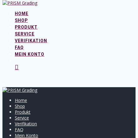
Skip
to
HOME
content
SHOP
PRODUKT
SERVICE
VERIFIKATION
FAQ
MEIN KONTO
Home
Shop
Produkt
Service
Verifikation
FAQ
Mein Konto